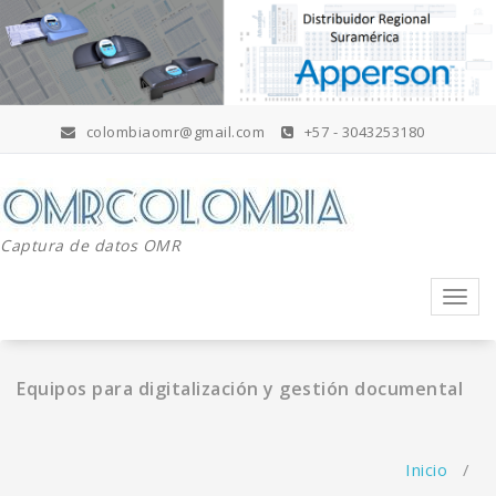
Saltar
al
contenido
colombiaomr@gmail.com
+57 - 3043253180
Captura de datos OMR
Activa
la
naveg
Equipos para digitalización y gestión documental
Inicio
/